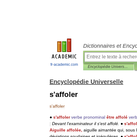
Dictionnaires et Ency
fr-academic.com
Encyclopédie Universelle
Encyclopédie Universelle
s'affoler
s
'
affoler
●
s
'
affoler
verbe
pronominal
être
affolé
ver
:
Devant
l
'
examinateur
il
s
'
est
affolé
.
●
s
'
affo
Aiguille
affolée
,
aiguille
aimantée
qui
,
sous
l
déviations
soudaines
et
irrégulières
.
●
s
'
affo