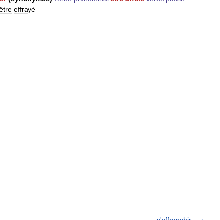
être
effrayé
s'affranchir