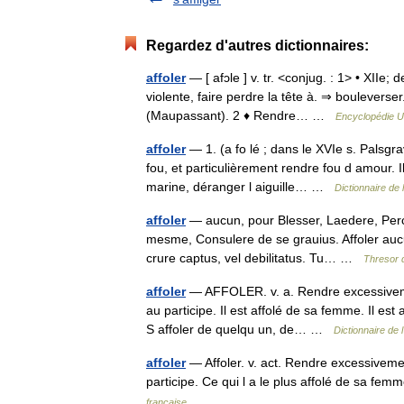
Regardez d'autres dictionnaires:
affoler
— [ afɔle ] v. tr. <conjug. : 1> • XIIe
violente, faire perdre la tête à. ⇒ bouleverser
(Maupassant). 2 ♦ Rendre… …
Encyclopédie U
affoler
— 1. (a fo lé ; dans le XVIe s. Palsg
fou, et particulièrement rendre fou d amour. I
marine, déranger l aiguille… …
Dictionnaire de 
affoler
— aucun, pour Blesser, Laedere, Percel
mesme, Consulere de se grauius. Affoler aucun
crure captus, vel debilitatus. Tu… …
Thresor 
affoler
— AFFOLER. v. a. Rendre excessivemen
au participe. Il est affolé de sa femme. Il es
S affoler de quelqu un, de… …
Dictionnaire de
affoler
— Affoler. v. act. Rendre excessivemen
participe. Ce qui l a le plus affolé de sa fe
française