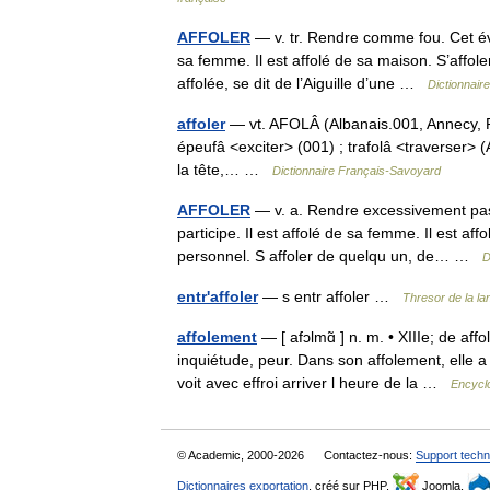
AFFOLER
— v. tr. Rendre comme fou. Cet évén
sa femme. Il est affolé de sa maison. S’affol
affolée, se dit de l’Aiguille d’une …
Dictionnair
affoler
— vt. AFOLÂ (Albanais.001, Annecy, Pei
épeufâ <exciter> (001) ; trafolâ <traverser> (A
la tête,… …
Dictionnaire Français-Savoyard
AFFOLER
— v. a. Rendre excessivement passi
participe. Il est affolé de sa femme. Il est a
personnel. S affoler de quelqu un, de… …
D
entr'affoler
— s entr affoler …
Thresor de la l
affolement
— [ afɔlmɑ̃ ] n. m. • XIIIe; de aff
inquiétude, peur. Dans son affolement, elle a 
voit avec effroi arriver l heure de la …
Encyclo
© Academic, 2000-2026
Contactez-nous:
Support techn
Dictionnaires exportation
, créé sur PHP,
Joomla,