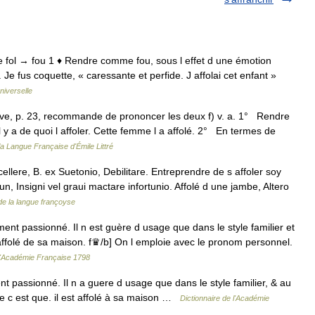
; de fol → fou 1 ♦ Rendre comme fou, sous l effet d une émotion
. Je fus coquette, « caressante et perfide. J affolai cet enfant »
niverselle
rave, p. 23, recommande de prononcer les deux f) v. a. 1° Rendre
l y a de quoi l affoler. Cette femme l a affolé. 2° En termes de
la Langue Française d'Émile Littré
lere, B. ex Suetonio, Debilitare. Entreprendre de s affoler soy
, Insigni vel graui mactare infortunio. Affolé d une jambe, Altero
de la langue françoyse
t passionné. Il n est guère d usage que dans le style familier et
t affolé de sa maison. f♛/b] On l emploie avec le pronom personnel.
 l'Académie Française 1798
t passionné. Il n a guere d usage que dans le style familier, & au
mme c est que. il est affolé à sa maison …
Dictionnaire de l'Académie