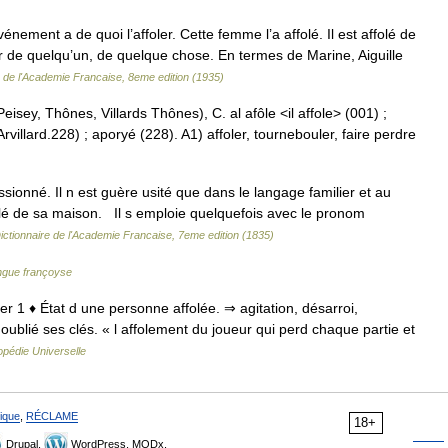
ement a de quoi l’affoler. Cette femme l’a affolé. Il est affolé de
er de quelqu’un, de quelque chose. En termes de Marine, Aiguille
e de l'Academie Francaise, 8eme edition (1935)
sey, Thônes, Villards Thônes), C. al afôle <il affole> (001) ;
rvillard.228) ; aporyé (228). A1) affoler, tournebouler, faire perdre
onné. Il n est guère usité que dans le langage familier et au
ffolé de sa maison. Il s emploie quelquefois avec le pronom
ictionnaire de l'Academie Francaise, 7eme edition (1835)
angue françoyse
oler 1 ♦ État d une personne affolée. ⇒ agitation, désarroi,
oublié ses clés. « l affolement du joueur qui perd chaque partie et
pédie Universelle
ique
,
RÉCLAME
18+
Drupal,
WordPress, MODx.