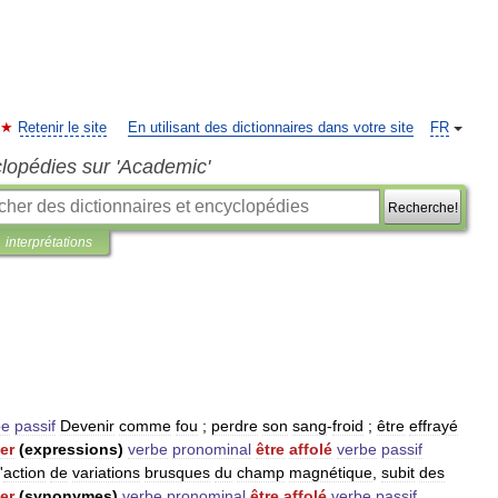
Retenir le site
En utilisant des dictionnaires dans votre site
FR
clopédies sur 'Academic'
Recherche!
interprétations
be
passif
Devenir
comme
fou
;
perdre
son
sang
-
froid
;
être
effrayé
ler
(
expressions
)
verbe
pronominal
être
affolé
verbe
passif
'
action
de
variations
brusques
du
champ
magnétique
,
subit
des
ler
(
synonymes
)
verbe
pronominal
être
affolé
verbe
passif