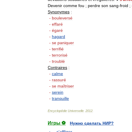
Devenir
comme
fou
;
perdre
son
sang
-
froid
;
Synonymes
:
-
bouleversé
-
effaré
-
égaré
-
hagard
-
se
paniquer
-
terrifié
-
terrorisé
-
troublé
Contraires
:
-
calme
-
rassuré
-
se
maîtriser
-
serein
-
tranquille
Encyclopédie
Universelle
.
2012
.
Игры ⚽
Нужно сделать НИР?
s'affliger